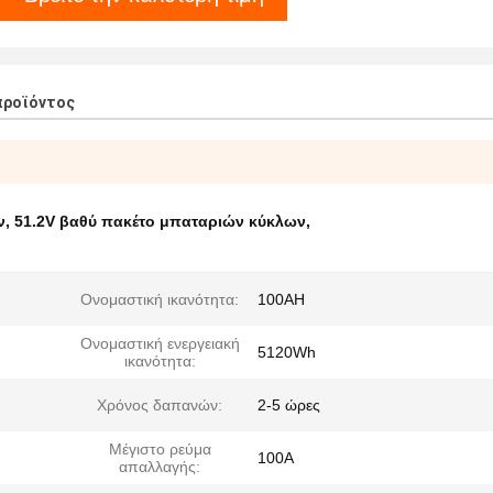
προϊόντος
ν
,
51.2V βαθύ πακέτο μπαταριών κύκλων
,
Ονομαστική ικανότητα:
100AH
Ονομαστική ενεργειακή
5120Wh
ικανότητα:
Χρόνος δαπανών:
2-5 ώρες
Μέγιστο ρεύμα
100A
απαλλαγής: