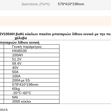
Διαστάσεις (l*w*h):
578*410*198mm
2V100AH βαθύ κύκλων πακέτο μπαταριών λίθιου ιονικό με την π
χάλυβα
αταριών λίθιου ιονική
Γενική παράμετρος
HX48100
100AH
51.2V
58.4V
40V
50A
100A
200A με 5S
578*410*198mm
65kg
-20°C~60°C
ΝΑΙ
2000 κύκλοι
 2015