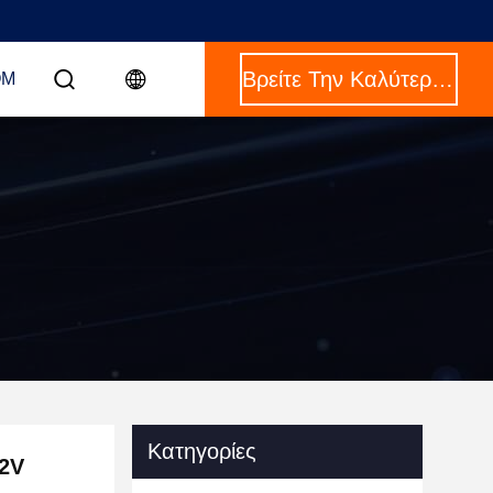
Βρείτε Την Καλύτερη Τιμή
OM
Κατηγορίες
.2V