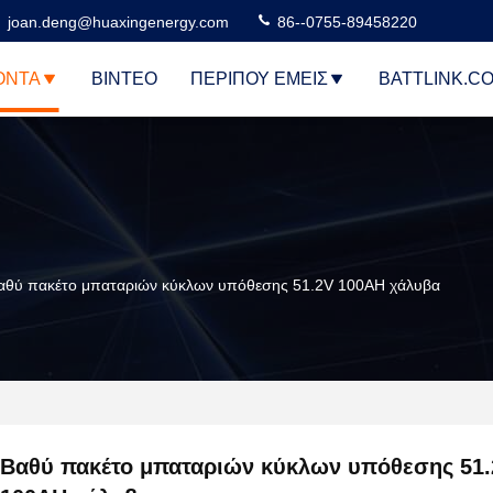
joan.deng@huaxingenergy.com
86--0755-89458220
ΌΝΤΑ
ΒΊΝΤΕΟ
ΠΕΡΊΠΟΥ ΕΜΕΊΣ
BATTLINK.C
αθύ πακέτο μπαταριών κύκλων υπόθεσης 51.2V 100AH χάλυβα
Βαθύ πακέτο μπαταριών κύκλων υπόθεσης 51