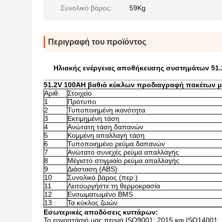
Συνολικό βάρος:
59Kg
Περιγραφή του προϊόντος
Ηλιακής ενέργειας αποθήκευσης συστημάτων 51.
51.2V 100AH βαθιά κύκλων προδιαγραφή πακέτων μπ
Αριθ.
Στοιχείο
1
Πρότυπο
2
Τυποποιημένη ικανότητα
3
Εκτιμημένη τάση
4
Ανώτατη τάση δαπανών
5
Κομμένη απαλλαγή τάση
6
Τυποποιημένο ρεύμα δαπανών
7
Ανώτατο συνεχές ρεύμα απαλλαγής
8
Μέγιστο στιγμιαίο ρεύμα απαλλαγής
9
Διάσταση (ABS)
10
Συνολικό βάρος (περ.)
11
Λειτουργήστε τη θερμοκρασία
12
Ενσωματωμένο BMS
13
Τα κύκλος ζωών
Εσωτερικές αποδόσεις κυττάρων:
Το εργοστάσιό μας περνά ISO9001: 2015 και ISO14001: