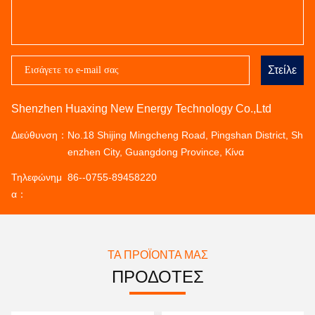
Στείλε
Shenzhen Huaxing New Energy Technology Co.,Ltd
Διεύθυνση：
No.18 Shijing Mingcheng Road, Pingshan District, Sh
enzhen City, Guangdong Province, Κίνα
Τηλεφώνημ
86--0755-89458220
α：
ΤΑ ΠΡΟΪΌΝΤΑ ΜΑΣ
ΠΡΟΔΟΤΕΣ