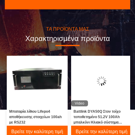
από τη ζήτηση σας.
ΤΑ ΠΡΟΪΌΝΤΑ ΜΑΣ
Χαρακτηρισμένα προϊόντα
Video
ς
Μπαταρία λίθιου Lifepo4
Battlink DYA50Q Στον τοίχο
αποθήκευσης στοιχείων 100ah
τοποθετημένο 51.2V 100Ah
με RS232
μπαλκόνι Ηλιακό σύστημα
αποθήκευσης
Βρείτε την καλύτερη τιμή
Βρείτε την καλύτερη τιμή