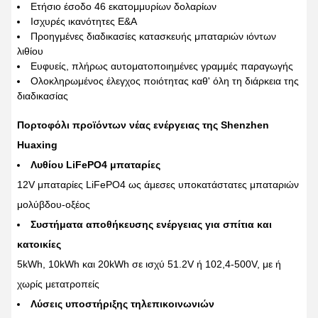
Ετήσιο έσοδο 46 εκατομμυρίων δολαρίων
Ισχυρές ικανότητες Ε&Α
Προηγμένες διαδικασίες κατασκευής μπαταριών ιόντων
λιθίου
Ευφυείς, πλήρως αυτοματοποιημένες γραμμές παραγωγής
Ολοκληρωμένος έλεγχος ποιότητας καθ' όλη τη διάρκεια της
διαδικασίας
Πορτοφόλι προϊόντων νέας ενέργειας της Shenzhen
Huaxing
Λυθίου LiFePO4 μπαταρίες
12V μπαταρίες LiFePO4 ως άμεσες υποκατάστατες μπαταριών
μολύβδου-οξέος
Συστήματα αποθήκευσης ενέργειας για σπίτια και
κατοικίες
5kWh, 10kWh και 20kWh σε ισχύ 51.2V ή 102,4-500V, με ή
χωρίς μετατροπείς
Λύσεις υποστήριξης τηλεπικοινωνιών