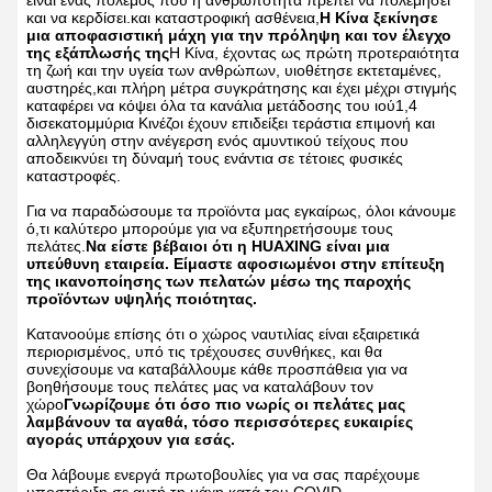
και να κερδίσει.και καταστροφική ασθένεια,
Η Κίνα ξεκίνησε
μια αποφασιστική μάχη για την πρόληψη και τον έλεγχο
της εξάπλωσής της
Η Κίνα, έχοντας ως πρώτη προτεραιότητα
τη ζωή και την υγεία των ανθρώπων, υιοθέτησε εκτεταμένες,
αυστηρές,και πλήρη μέτρα συγκράτησης και έχει μέχρι στιγμής
καταφέρει να κόψει όλα τα κανάλια μετάδοσης του ιού1,4
δισεκατομμύρια Κινέζοι έχουν επιδείξει τεράστια επιμονή και
αλληλεγγύη στην ανέγερση ενός αμυντικού τείχους που
αποδεικνύει τη δύναμή τους ενάντια σε τέτοιες φυσικές
καταστροφές.
Για να παραδώσουμε τα προϊόντα μας εγκαίρως, όλοι κάνουμε
ό,τι καλύτερο μπορούμε για να εξυπηρετήσουμε τους
πελάτες.
Να είστε βέβαιοι ότι η HUAXING είναι μια
υπεύθυνη εταιρεία. Είμαστε αφοσιωμένοι στην επίτευξη
της ικανοποίησης των πελατών μέσω της παροχής
προϊόντων υψηλής ποιότητας.
Κατανοούμε επίσης ότι ο χώρος ναυτιλίας είναι εξαιρετικά
περιορισμένος, υπό τις τρέχουσες συνθήκες, και θα
συνεχίσουμε να καταβάλλουμε κάθε προσπάθεια για να
βοηθήσουμε τους πελάτες μας να καταλάβουν τον
χώρο
Γνωρίζουμε ότι όσο πιο νωρίς οι πελάτες μας
λαμβάνουν τα αγαθά, τόσο περισσότερες ευκαιρίες
αγοράς υπάρχουν για εσάς.
Θα λάβουμε ενεργά πρωτοβουλίες για να σας παρέχουμε
υποστήριξη σε αυτή τη μάχη κατά του COVID-