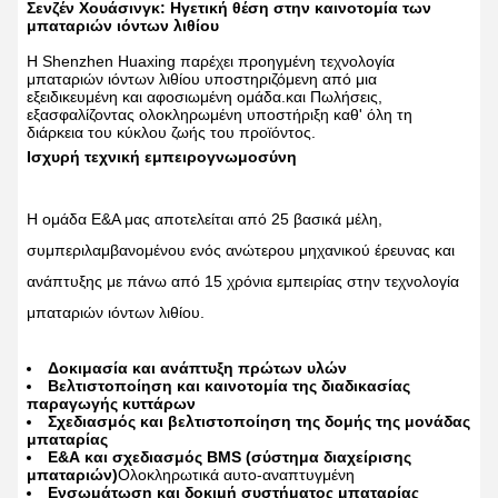
Σενζέν Χουάσινγκ: Ηγετική θέση στην καινοτομία των
μπαταριών ιόντων λιθίου
Η Shenzhen Huaxing παρέχει προηγμένη τεχνολογία
μπαταριών ιόντων λιθίου υποστηριζόμενη από μια
εξειδικευμένη και αφοσιωμένη ομάδα.και Πωλήσεις,
εξασφαλίζοντας ολοκληρωμένη υποστήριξη καθ' όλη τη
διάρκεια του κύκλου ζωής του προϊόντος.
Ισχυρή τεχνική εμπειρογνωμοσύνη
Η ομάδα Ε&Α μας αποτελείται από 25 βασικά μέλη,
συμπεριλαμβανομένου ενός ανώτερου μηχανικού έρευνας και
ανάπτυξης με πάνω από 15 χρόνια εμπειρίας στην τεχνολογία
μπαταριών ιόντων λιθίου.
Δοκιμασία και ανάπτυξη πρώτων υλών
Βελτιστοποίηση και καινοτομία της διαδικασίας
παραγωγής κυττάρων
Σχεδιασμός και βελτιστοποίηση της δομής της μονάδας
μπαταρίας
Ε&Α και σχεδιασμός BMS (σύστημα διαχείρισης
μπαταριών)
Ολοκληρωτικά αυτο-αναπτυγμένη
Ενσωμάτωση και δοκιμή συστήματος μπαταρίας