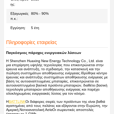
ης:
Εξαγωγικές
80% - 90%
π.κ.:
Εγγύηση:
5 έτη
Πληροφορίες εταιρείας
Παγκόσμιος πάροχος ενεργειακών λύσεων
Η Shenzhen Huaxing New Energy Technology Co., Ltd. είναι
μια επιχείρηση υψηλής τεχνολογίας που επικεντρώνεται στην
έρευνα και ανάπτυξη, το σχεδιασμό, την κατασκευή και την
πώληση συστημάτων αποθήκευσης ενέργειας.Ιδρύθηκε κέντρο
έρευνας και ανάπτυξης συστημάτων αποθήκευσης ενέργειας με
βάση τις αυτοαναπτυγμένες μπαταρίες, επικεντρώνεται σε
αυτοαναπτυγμένα βασικά προϊόντα μπαταριών, διαθέτει βασική
τεχνολογία μπαταριών αποθήκευσης ενέργειας και παρέχει
ολοκληρωμένες ενεργειακές λύσεις για τον κόσμο.
Η
BATTLINK
Οι διάφορες σειρές των προϊόντων της είναι βαθιά
αγαπημένες από τους πελάτες και εξάγονται στην Ευρώπη, την
Αμερική,Νοτιοανατολική ΑσίαΟι σωρευτικές αποστολές
έφτασαν το 1 GWh.