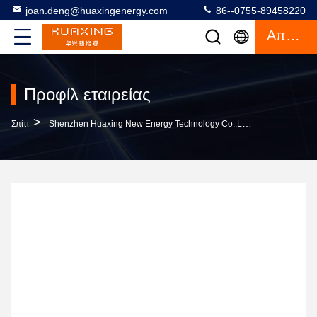
joan.deng@huaxingenergy.com
86--0755-89458220
Απόσπασμα
Προφίλ εταιρείας
>
Σπίτι
Shenzhen Huaxing New Energy Technology Co.,Ltd Προφίλ Εταιρείας