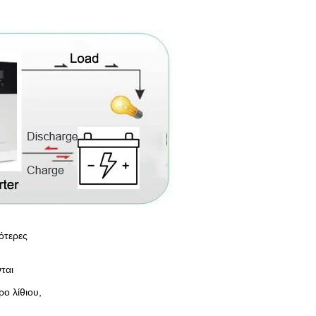
κότερες
ται
ο λίθιου,