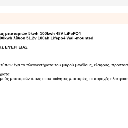
ιας μπαταριών 5kwh-100kwh 48V LiFePO4
0kwh λίθιου 51.2v 100ah Lifepo4 Wall-mounted
ΉΣ ΕΝΈΡΓΕΙΑΣ
τύπων έχει τα πλεονεκτήματα του μικρού μεγέθους, ελαφρύς, προστασ
ήματα.
μούς μπαταριών όπως οι αυτοκίνητες μπαταρίες, οι παροχές ηλεκτρικ