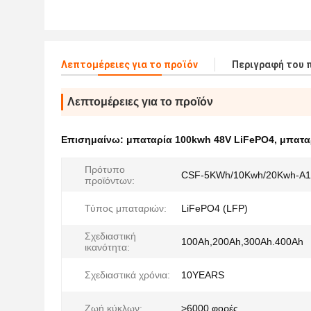
Λεπτομέρειες για το προϊόν
Περιγραφή του 
Λεπτομέρειες για το προϊόν
Επισημαίνω:
μπαταρία 100kwh 48V LiFePO4
,
μπαταρ
Πρότυπο
CSF-5KWh/10Kwh/20Kwh-A1
προϊόντων:
Τύπος μπαταριών:
LiFePO4 (LFP)
Σχεδιαστική
100Ah,200Ah,300Ah.400Ah
ικανότητα:
Σχεδιαστικά χρόνια:
10YEARS
Ζωή κύκλων:
>6000 φορές