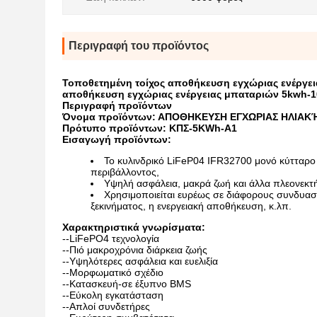
Περιγραφή του προϊόντος
Τοποθετημένη τοίχος αποθήκευση εγχώριας ενέργε
αποθήκευση εγχώριας ενέργειας μπαταριών 5kwh-10
Περιγραφή προϊόντων
Όνομα προϊόντων: ΑΠΟΘΗΚΕΥΣΗ ΕΓΧΩΡΙΑΣ ΗΛΙΑΚ
Πρότυπο προϊόντων: ΚΠΣ-5KWh-Α1
Εισαγωγή προϊόντων:
Το κυλινδρικό LiFeP04 IFR32700 μονό κύτταρο 
περιβάλλοντος,
Υψηλή ασφάλεια, μακρά ζωή και άλλα πλεονεκτ
Χρησιμοποιείται ευρέως σε διάφορους συνδυασ
ξεκινήματος, η ενεργειακή αποθήκευση, κ.λπ.
Χαρακτηριστικά γνωρίσματα:
--LiFePO4 τεχνολογία
--Πιό μακροχρόνια διάρκεια ζωής
--Υψηλότερες ασφάλεια και ευελιξία
--Μορφωματικό σχέδιο
--Κατασκευή-σε έξυπνο BMS
--Εύκολη εγκατάσταση
--Απλοί συνδετήρες