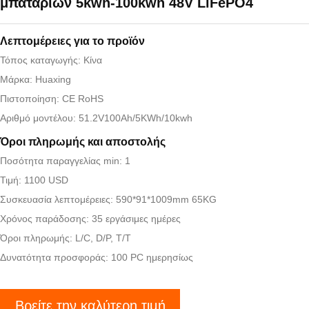
μπαταριών 5kwh-100kwh 48V LiFePO4
Λεπτομέρειες για το προϊόν
Τόπος καταγωγής: Κίνα
Μάρκα: Huaxing
Πιστοποίηση: CE RoHS
Αριθμό μοντέλου: 51.2V100Ah/5KWh/10kwh
Όροι πληρωμής και αποστολής
Ποσότητα παραγγελίας min: 1
Τιμή: 1100 USD
Συσκευασία λεπτομέρειες: 590*91*1009mm 65KG
Χρόνος παράδοσης: 35 εργάσιμες ημέρες
Όροι πληρωμής: L/C, D/P, T/T
Δυνατότητα προσφοράς: 100 PC ημερησίως
Βρείτε την καλύτερη τιμή