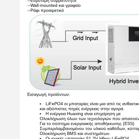
--Ευρύτερη συμβατότητα
--Wall-mounted και γραφείο
--Ράφι προαιρετικό
Εισαγωγή προϊόντων:
LiFePO4 οι μπαταρίες είναι μια από τις ανθεκτι
και αξιόπιστες πηγές ενέργειας στην αγορά.
Η ενέργεια Huaxing είναι επιχείρηση με
Ολοκλήρωση όλων των τεχνολογιών που απαιτούν
Για το σύστημα ενεργειακής αποθήκευσης (ESS)
Συμπεριλαμβανομένου του υλικού καθόδων, κύτταρ
Ολοκλήρωση BMS και συστημάτων.
Οι ιονικές μπαταρίες 51.2V λίθιου LiFePO4