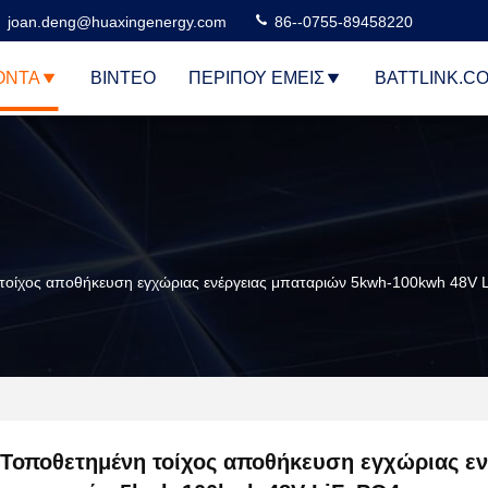
joan.deng@huaxingenergy.com
86--0755-89458220
ΌΝΤΑ
ΒΊΝΤΕΟ
ΠΕΡΊΠΟΥ ΕΜΕΊΣ
BATTLINK.C
τοίχος αποθήκευση εγχώριας ενέργειας μπαταριών 5kwh-100kwh 48V 
Τοποθετημένη τοίχος αποθήκευση εγχώριας εν