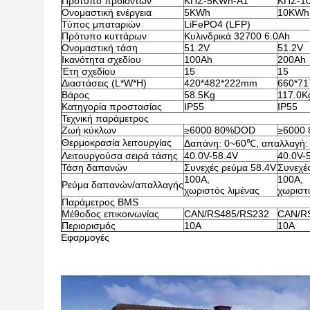
Πρότυπο προϊόντων
ΚΠΣ-5KWh-Α1
ΚΠΣ-1
Ονομαστική ενέργεια
5KWh
10KWh
Τύπος μπαταριών
LiFePO4 (LFP)
Πρότυπο κυττάρων
Κυλινδρικά 32700 6.0Ah
Ονομαστική τάση
51.2V
51.2V
Ικανότητα σχεδίου
100Ah
200Ah
Έτη σχεδίου
15
15
Διαστάσεις (L*W*H)
420*482*222mm
660*7
Βάρος
58.5Kg
117.0K
Κατηγορία προστασίας
IP55
IP55
Τεχνική παράμετρος
Ζωή κύκλων
≥6000 80%DOD
≥6000
Θερμοκρασία λειτουργίας
Δαπάνη: 0~60℃, απαλλαγή: 
Λειτουργούσα σειρά τάσης
40.0V-58.4V
40.0V-
Τάση δαπανών
Συνεχές ρεύμα 58.4V
Συνεχέ
100A,
100A,
Ρεύμα δαπανών/απαλλαγής
χωριστός λιμένας
χωριστ
Παράμετρος BMS
Μέθοδος επικοινωνίας
CAN/RS485/RS232
CAN/R
Περιορισμός
10A
10A
Εφαρμογές