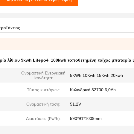
προϊόντος
ία λίθιου 5kwh Lifepo4
,
100kwh τοποθετημένη τοίχος μπαταρία 
Ονομαστική Ενεργειακή
5KWh 10Kwh,15Kwh,20kwh
Ικανότητα:
Τύπος κυττάρων:
Κυλινδρικό 32700 6,0Ah
Ονομαστική τάση:
51.2V
Διαστάσεις (l*w*h):
590*91*1009mm