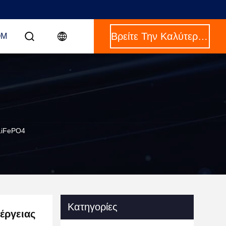
Βρείτε Την Καλύτερη Τιμή
OM
LiFePO4
Κατηγορίες
έργειας