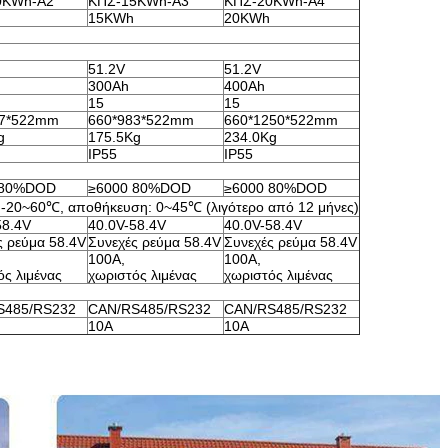
0KWh-A2
ΚΠΣ-15KWh-A3
ΚΠΣ-20KWh-A4
15KWh
20KWh
51.2V
51.2V
300Ah
400Ah
15
15
17*522mm
660*983*522mm
660*1250*522mm
g
175.5Kg
234.0Kg
IP55
IP55
 80%DOD
≥6000 80%DOD
≥6000 80%DOD
-20~60℃, αποθήκευση: 0~45℃ (λιγότερο από 12 μήνες)
58.4V
40.0V-58.4V
40.0V-58.4V
ς ρεύμα 58.4V
Συνεχές ρεύμα 58.4V
Συνεχές ρεύμα 58.4V
100A,
100A,
ός λιμένας
χωριστός λιμένας
χωριστός λιμένας
S485/RS232
CAN/RS485/RS232
CAN/RS485/RS232
10A
10A